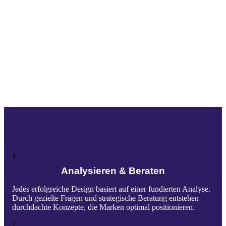
Was macht design imfluss?
design imfluss
entwirft mit Herz und Sachverstand Logos,
konzipiert und gestaltet dazugehörige Corporate Designs,
erstellt Printmedien und kümmert sich um deren
Druckabwicklung, entwirft und entwickelt Websites. Auf den
Punkt gebracht heißt das: design imfluss gibt Ihrem
Unternehmen ein lebendiges, ausdrucksstarkes und
authentisches Gesicht. Wie geht das? – Ganz einfach!
1
Analysieren & Beraten
Jedes erfolgreiche Design basiert auf einer fundierten Analyse.
Durch gezielte Fragen und strategische Beratung entstehen
durchdachte Konzepte, die Marken optimal positionieren.
2