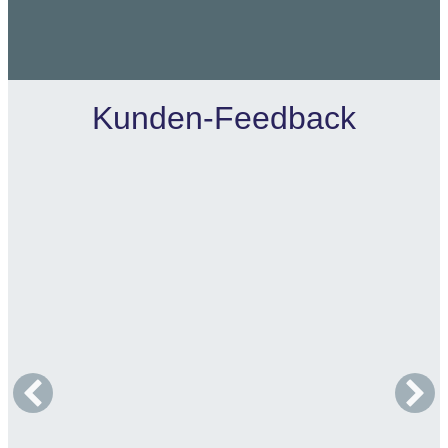
Kunden-Feedback
»Wir vom Vanilla Hof
sind von
®️
Herzen dankbar für eine
wunderbare Zusammenarbeit mit
Alexander für unsere Website. Sein
erkennend kreatives Denken,
wahrnehmendes Gestalten und
flexibles Umsetzen haben ein
Projekt entstehen lassen, was uns
mit unserer Philosophie und Arbeit
absolut entspricht. Und alle