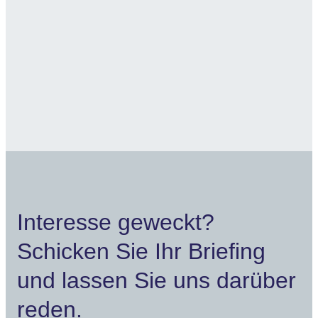
Feedbacks von Besuchern
bestätigen genau das – es ist
FÜHLBAR!«
Silke Loebel
// VANILLA HOF ®
Interesse geweckt?
Schicken Sie Ihr Briefing
und lassen Sie uns darüber
reden.