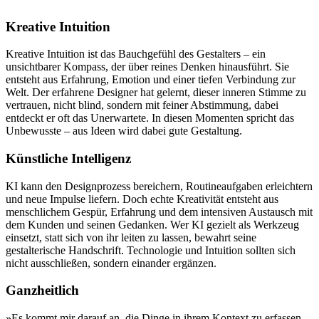
Kreative Intuition
Kreative Intuition ist das Bauchgefühl des Gestalters – ein
unsichtbarer Kompass, der über reines Denken hinausführt. Sie
entsteht aus Erfahrung, Emotion und einer tiefen Verbindung zur
Welt. Der erfahrene Designer hat gelernt, dieser inneren Stimme zu
vertrauen, nicht blind, sondern mit feiner Abstimmung, dabei
entdeckt er oft das Unerwartete. In diesen Momenten spricht das
Unbewusste – aus Ideen wird dabei gute Gestaltung.
Künstliche Intelligenz
KI kann den Designprozess bereichern, Routineaufgaben erleichtern
und neue Impulse liefern. Doch echte Kreativität entsteht aus
menschlichem Gespür, Erfahrung und dem intensiven Austausch mit
dem Kunden und seinen Gedanken. Wer KI gezielt als Werkzeug
einsetzt, statt sich von ihr leiten zu lassen, bewahrt seine
gestalterische Handschrift. Technologie und Intuition sollten sich
nicht ausschließen, sondern einander ergänzen.
Ganzheitlich
»Es kommt mir darauf an, die Dinge in ihrem Kontext zu erfassen