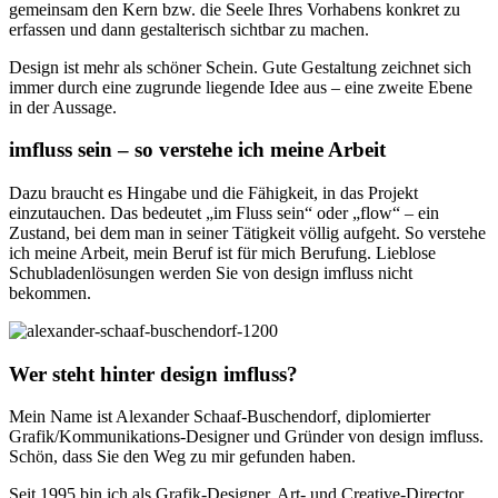
gemeinsam den Kern bzw. die Seele Ihres Vorhabens konkret zu
erfassen und dann gestalterisch sichtbar zu machen.
Design ist mehr als schöner Schein. Gute Gestaltung zeichnet sich
immer durch eine zugrunde liegende Idee aus – eine zweite Ebene
in der Aussage.
imfluss sein – so verstehe ich meine Arbeit
Dazu braucht es Hingabe und die Fähigkeit, in das Projekt
einzutauchen. Das bedeutet „im Fluss sein“ oder „flow“ – ein
Zustand, bei dem man in seiner Tätigkeit völlig aufgeht. So verstehe
ich meine Arbeit, mein Beruf ist für mich Berufung. Lieblose
Schubladenlösungen werden Sie von design imfluss nicht
bekommen.
Wer steht hinter design imfluss?
Mein Name ist Alexander Schaaf-Buschendorf, diplomierter
Grafik/Kommunikations-Designer und Gründer von design imfluss.
Schön, dass Sie den Weg zu mir gefunden haben.
Seit 1995 bin ich als Grafik-Designer, Art- und Creative-Director