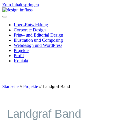
Zum Inhalt springen
Navigation
Logo-Entwicklung
Corporate Design
Print– und Editorial Design
Illustration und Composing
Webdesign und WordPress
Projekte
Profil
Kontakt
Startseite
//
Projekte
//
Landgraf Band
Landgraf Band