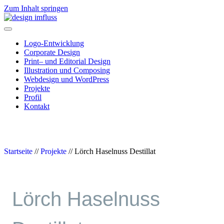
Zum Inhalt springen
Navigation
Logo-Entwicklung
Corporate Design
Print– und Editorial Design
Illustration und Composing
Webdesign und WordPress
Projekte
Profil
Kontakt
Startseite
//
Projekte
//
Lörch Haselnuss Destillat
Lörch Haselnuss