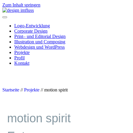
Zum Inhalt springen
Navigation
Logo-Entwicklung
Corporate Design
Print– und Editorial Design
Illustration und Composing
Webdesign und WordPress
Projekte
Profil
Kontakt
Startseite
//
Projekte
//
motion spirit
motion spirit